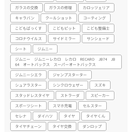
ガラスの交換
ガラスの修理
カロッツェリア
キャラバン
クールショット
コーティング
こどもばっくす
こどもピット
こども整備士
コロナウイルス
サイドミラー
サンシェード
シート
ジムニー
ジムニー ジムニーレカロ レカロ RECARO JB74 JB
64 オートバックス スーパーオートバックス
ジムニーシエラ
ジャンプスターター
シュアラスター
シンクロウェザー
スズキ
スタッドレスタイヤ
ストラーダ
スピーカー
スポーツシート
スマホ充電
セルスター
セレナ
ダイハツ
タイヤ
タイヤくん
タイヤチェーン
タイヤ交換
ダンロップ