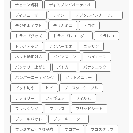
チェーン規制
ディスプレイオーディオ
ディフューザー
テイン
デジタルインナーミラー
デジタルギフト
デリカミニ
トヨタ
ドライブグッズ
ドライブレコーダー
ドラレコ
ドレスアップ
ナンバー変更
ニッサン
ネット動画対応
バイアスロン
ハイエース
バッテリー上がり
パトカー
パナソニック
バンパーコーテイング
ピットメニュー
ピット坊や
ヒビ
ブースターケーブル
ファミリー
フィギュア
フィルム
フラッシング
プリウス
ブリッドシート
ブレーキパッド
ブレーキローター
プレミアム付き商品券
ブロアー
プロスタッフ