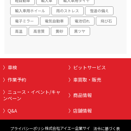
軽自動車
輸入車
輸入車用タイヤ
輸入車用ホイール
雨のストレス
雪道の備え
電子ミラー
電気自動車
電池切れ
飛び石
高温
高音質
黄砂
黒ツヤ
車検
ピットサービス
作業予約
車買取・販売
ニュース・イベント/キャ
商品情報
ンペーン
Q&A
店舗情報
株式会社アイエー企業サイ
プライバシーポリシ
法令に基づく表