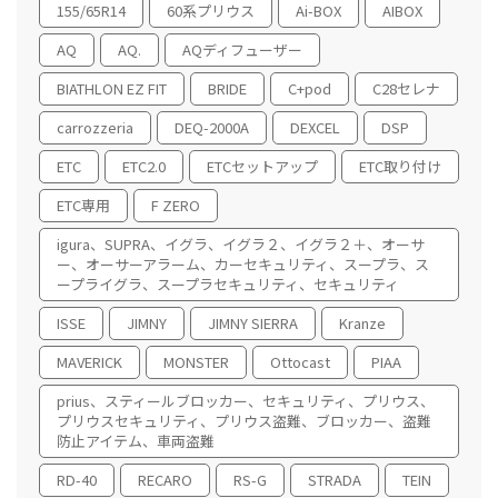
155/65R14
60系プリウス
Ai-BOX
AIBOX
AQ
AQ.
AQディフューザー
BIATHLON EZ FIT
BRIDE
C+pod
C28セレナ
carrozzeria
DEQ-2000A
DEXCEL
DSP
ETC
ETC2.0
ETCセットアップ
ETC取り付け
ETC専用
F ZERO
igura、SUPRA、イグラ、イグラ２、イグラ２＋、オーサ
ー、オーサーアラーム、カーセキュリティ、スープラ、ス
ープライグラ、スープラセキュリティ、セキュリティ
ISSE
JIMNY
JIMNY SIERRA
Kranze
MAVERICK
MONSTER
Ottocast
PIAA
prius、スティールブロッカー、セキュリティ、プリウス、
プリウスセキュリティ、プリウス盗難、ブロッカー、盗難
防止アイテム、車両盗難
RD-40
RECARO
RS-G
STRADA
TEIN