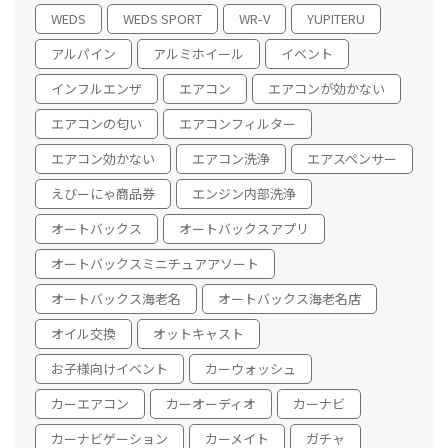
WEDS
WEDS SPORT
WR-V
YUPITERU
アルパイン
アルミホイール
イベント
インフルエンザ
エアコン
エアコンが効かない
エアコンの匂い
エアコンフィルター
エアコン効かない
エアコン洗浄
エアスペンサー
えびーにゃ商品券
エンジン内部洗浄
オートバックス
オートバックスアプリ
オートバックスミニチュアアソート
オートバックス海老名
オートバックス海老名店
オイル交換
オットキャスト
お子様向けイベント
カーウォッシュ
カーエアコン
カーオーディオ
カーナビ
カーナビゲーション
カーメイト
ガチャ