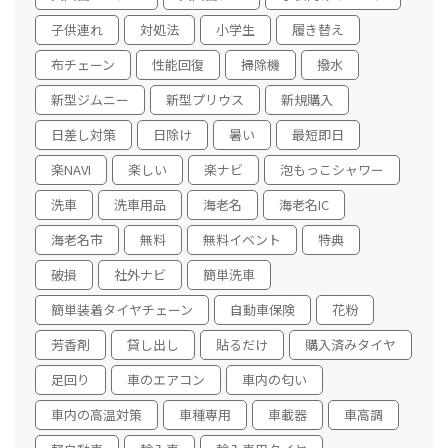
子供連れ
対処法
小学生
履き替え
布チェーン
性能回復
掃除機
撥水
新型ジムニー
新型プリウス
新規購入
日差し対策
日除け
暑い
最短即日
楽NAVI
楽しい
楽ナビ
泡もっこシャワー
洗車
洗車用品
海老名
海老名IC
海老名市
無料
無料イベント
特典
破損
社外ナビ
簡単洗車
簡単装着タイヤチェーン
自動車保険
花粉
芳香剤
貸し出し
貼るだけ
購入済みタイヤ
足回り
車のエアコン
車内の匂い
車内の高温対策
車種専用
車載器
車高調