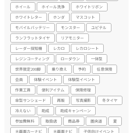
ホイール
ホイール洗浄
ホワイトリボン
ホワイトレター
ホンダ
マスコット
モバイルバッテリー
モンスター
ユピテル
ランフラットタイヤ
リアモニター
レーダー探知機
レカロ
レカロシート
レジンコーティング
ローダウン
一体型
世界限定200脚
乗り換え
予約
任意保険
会員
体験イベント
体験型イベント
作業工賃
便利アイテム
保険修理
傘型サンシェード
再販
写真撮影
冬タイヤ
冷えない
助成
助成キャンペーン
参加費無料
取扱店
商品券
圏央道
夏
大画面カーナビ
大画面ナビ
子供向けイベント