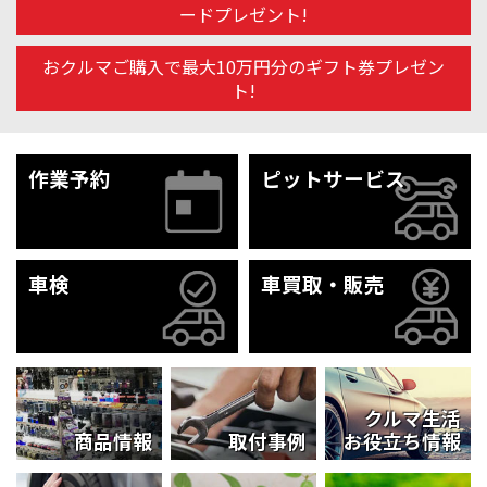
ードプレゼント!
おクルマご購入で最大10万円分のギフト券プレゼン
ト!
作業予約
ピットサービス
車検
車買取・販売
クルマ生活
商品情報
取付事例
お役立ち情報