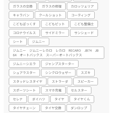
ガラスの交換
ガラスの修理
カロッツェリア
キャラバン
クールショット
コーティング
こどもばっくす
こどもピット
こども整備士
コロナウイルス
サイドミラー
サンシェード
シート
ジムニー
ジムニー ジムニーレカロ レカロ RECARO JB74 JB
64 オートバックス スーパーオートバックス
ジムニーシエラ
ジャンプスターター
シュアラスター
シンクロウェザー
スズキ
スタッドレスタイヤ
ストラーダ
スピーカー
スポーツシート
スマホ充電
セルスター
セレナ
ダイハツ
タイヤ
タイヤくん
タイヤチェーン
タイヤ交換
ダンロップ