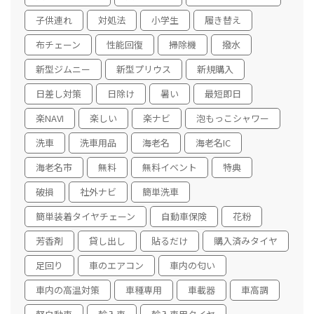
子供連れ
対処法
小学生
履き替え
布チェーン
性能回復
掃除機
撥水
新型ジムニー
新型プリウス
新規購入
日差し対策
日除け
暑い
最短即日
楽NAVI
楽しい
楽ナビ
泡もっこシャワー
洗車
洗車用品
海老名
海老名IC
海老名市
無料
無料イベント
特典
破損
社外ナビ
簡単洗車
簡単装着タイヤチェーン
自動車保険
花粉
芳香剤
貸し出し
貼るだけ
購入済みタイヤ
足回り
車のエアコン
車内の匂い
車内の高温対策
車種専用
車載器
車高調