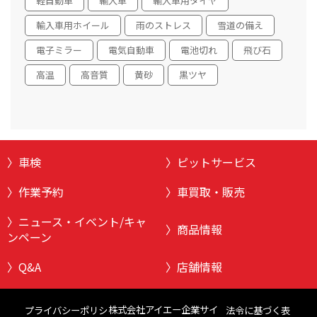
軽自動車
輸入車
輸入車用タイヤ
輸入車用ホイール
雨のストレス
雪道の備え
電子ミラー
電気自動車
電池切れ
飛び石
高温
高音質
黄砂
黒ツヤ
車検
ピットサービス
作業予約
車買取・販売
ニュース・イベント/キャ
商品情報
ンペーン
Q&A
店舗情報
株式会社アイエー企業サイ
プライバシーポリシ
法令に基づく表