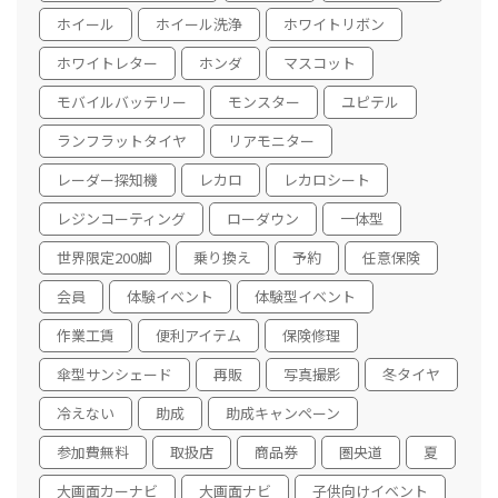
ホイール
ホイール洗浄
ホワイトリボン
ホワイトレター
ホンダ
マスコット
モバイルバッテリー
モンスター
ユピテル
ランフラットタイヤ
リアモニター
レーダー探知機
レカロ
レカロシート
レジンコーティング
ローダウン
一体型
世界限定200脚
乗り換え
予約
任意保険
会員
体験イベント
体験型イベント
作業工賃
便利アイテム
保険修理
傘型サンシェード
再販
写真撮影
冬タイヤ
冷えない
助成
助成キャンペーン
参加費無料
取扱店
商品券
圏央道
夏
大画面カーナビ
大画面ナビ
子供向けイベント