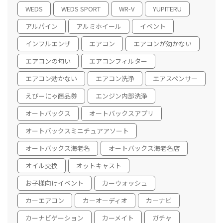
WEDS
WEDS SPORT
WR-V
YUPITERU
アルパイン
アルミホイール
イベント
インフルエンザ
エアコン
エアコンが効かない
エアコンの匂い
エアコンフィルター
エアコン効かない
エアコン洗浄
エアスペンサー
えびーにゃ商品券
エンジン内部洗浄
オートバックス
オートバックスアプリ
オートバックスミニチュアアソート
オートバックス海老名
オートバックス海老名店
オイル交換
オットキャスト
お子様向けイベント
カーウォッシュ
カーエアコン
カーオーディオ
カーナビ
カーナビゲーション
カーメイト
ガチャ