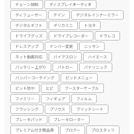
チェーン規制
ディスプレイオーディオ
ディフューザー
テイン
デジタルインナーミラー
デジタルギフト
デリカミニ
トヨタ
ドライブグッズ
ドライブレコーダー
ドラレコ
ドレスアップ
ナンバー変更
ニッサン
ネット動画対応
バイアスロン
ハイエース
バッテリー上がり
パトカー
パナソニック
バンパーコーテイング
ピットメニュー
ピット坊や
ヒビ
ブースターケーブル
ファミリー
フィギュア
フィルム
フラッシング
プリウス
ブリッドシート
ブレーキパッド
ブレーキローター
プレミアム付き商品券
ブロアー
プロスタッフ