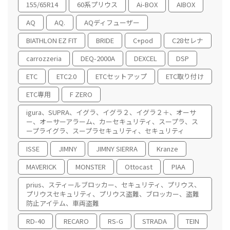
155/65R14
60系プリウス
Ai-BOX
AIBOX
AQ
AQ.
AQディフューザー
BIATHLON EZ FIT
BRIDE
C+pod
C28セレナ
carrozzeria
DEQ-2000A
DEXCEL
DSP
ETC
ETC2.0
ETCセットアップ
ETC取り付け
ETC専用
F ZERO
igura、SUPRA、イグラ、イグラ２、イグラ２＋、オーサ
ー、オーサーアラーム、カーセキュリティ、スープラ、ス
ープライグラ、スープラセキュリティ、セキュリティ
ISSE
JIMNY
JIMNY SIERRA
Kranze
MAVERICK
MONSTER
Ottocast
PIAA
prius、スティールブロッカー、セキュリティ、プリウス、
プリウスセキュリティ、プリウス盗難、ブロッカー、盗難
防止アイテム、車両盗難
RD-40
RECARO
RS-G
STRADA
TEIN