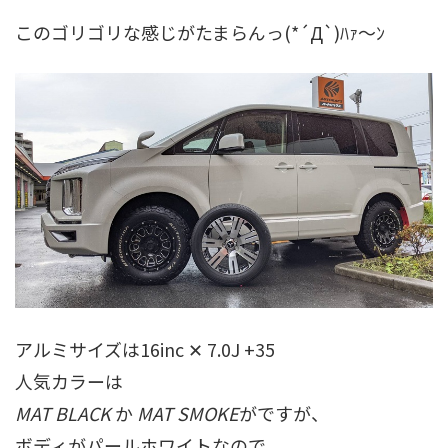
このゴリゴリな感じがたまらんっ(*´Д`)ﾊｧ～ﾝ
アルミサイズは16inc ✕ 7.0J +35
人気カラーは
MAT BLACK
か
MAT SMOKE
がですが、
ボディがパールホワイトなので、