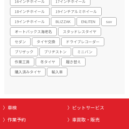
16インチホイール
17インチホイール
18インチホイール
19インチアルミホイール
19インチホイール
BLIZZAK
ENLITEN
suv
オートバックス海老名
スタッドレスタイヤ
セダン
タイヤ交換
ドライブレコーダー
ブリザック
ブリヂストン
ミニバン
作業工賃
冬タイヤ
履き替え
購入済みタイヤ
輸入車
車検
ピットサービス
作業予約
車買取・販売