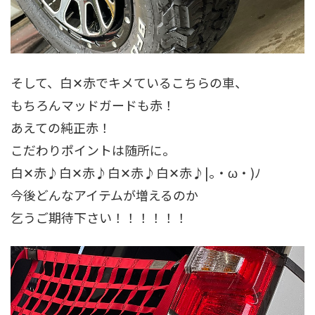
そして、白✕赤でキメているこちらの車、
もちろんマッドガードも赤！
あえての純正赤！
こだわりポイントは随所に。
白✕赤♪白✕赤♪白✕赤♪白✕赤♪|｡・ω・)ﾉ
今後どんなアイテムが増えるのか
乞うご期待下さい！！！！！！