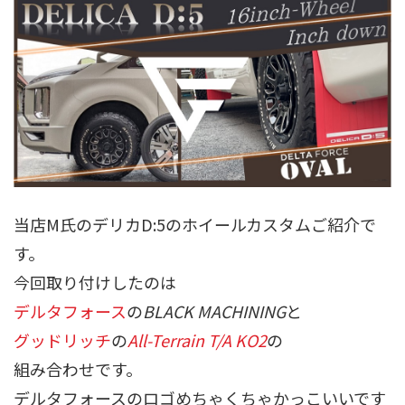
当店M氏のデリカD:5のホイールカスタムご紹介で
す。
今回取り付けしたのは
デルタフォース
の
BLACK MACHINING
と
グッドリッチ
の
All-Terrain T/A KO2
の
組み合わせです。
デルタフォースのロゴめちゃくちゃかっこいいです