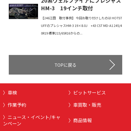
20系ヴェルファイアにプレシャス
HM-3 19インチ取付
【246江田 取付事例】 今回お取り付けしたのは HOTST
UFFのプレシャスHM-3 19×8.0J +43 CST MD-A1 245/4
0R19 標準215/65R16からの...
TOPに戻る
車検
ピットサービス
作業予約
車買取・販売
ニュース・イベント/キャ
商品情報
ンペーン