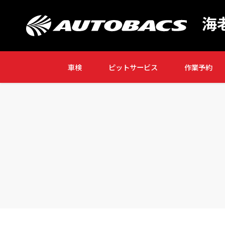
海
車検
ピットサービス
作業予約